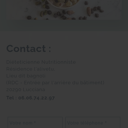
avec des risques accrus de chutes et de
fractures. De plus, la dénutrition peut être la
cause d’une baisse de l’efficacité du système
immunitaire entrainant une vulnérabilité face
aux infections.
Contact :
Diéteticienne Nutritionniste
Résidence l'alivetu,
Lieu dit bagnoli
(RDC - Entrée par l'arrière du bâtiment)
20290 Lucciana
Tel :
06.06.74.22.97