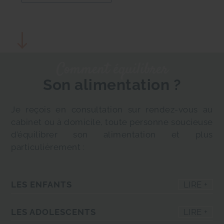
Comment équilibrer
Son alimentation ?
Je reçois en consultation sur rendez-vous au
cabinet ou à domicile, toute personne soucieuse
d’équilibrer son alimentation et plus
particulièrement :
LES ENFANTS
Je propose une prise en charge adaptée à votre
LES ADOLESCENTS
enfant afin de lui transmettre les bases de